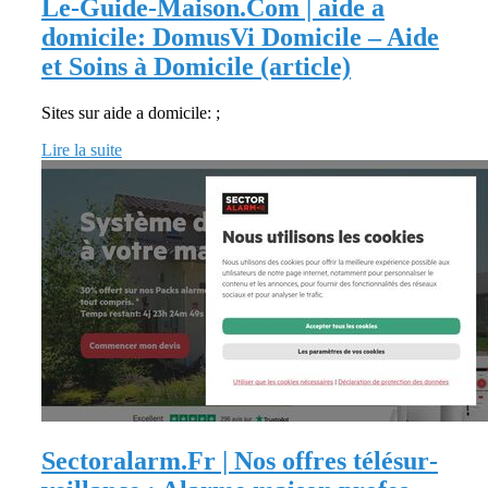
Le-Guide-Maison.Com | aide a
domicile: DomusVi Domicile – Aide
et Soins à Domicile (article)
Sites sur aide a domicile: ;
Lire la suite
Sectoralarm.Fr | Nos offres télésur­